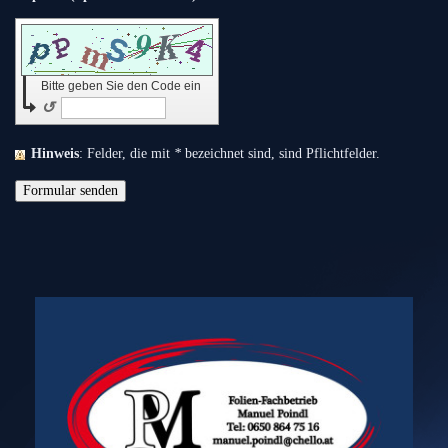
Bitte geben Sie den Code ein
↺
Hinweis
: Felder, die mit
*
bezeichnet sind, sind Pflichtfelder.