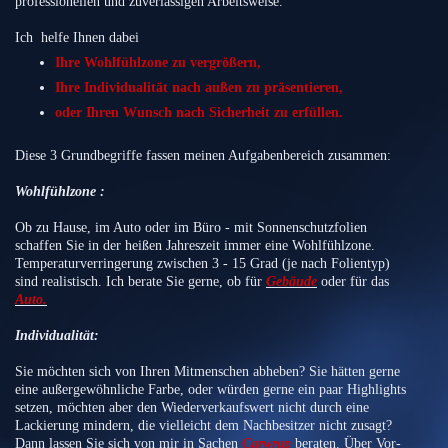
professionellen und zuverlässigen Arbeitsweise.
Ich helfe Ihnen dabei
Ihre Wohlfühlzone zu vergrößern,
Ihre Individualität nach außen zu präsentieren,
oder Ihren Wunsch nach Sicherheit zu erfüllen.
Diese 3 Grundbegriffe fassen meinen Aufgabenbereich zusammen:
Wohlfühlzone :
Ob zu Hause, im Auto oder im Büro - mit Sonnenschutzfolien
schaffen Sie in der heißen Jahreszeit immer eine Wohlfühlzone.
Temperaturverringerung zwischen 3 - 15 Grad (je nach Folientyp)
sind realistisch. Ich berate Sie gerne, ob für
Gebäude
oder für das
Auto.
Individualität:
Sie möchten sich von Ihren Mitmenschen abheben? Sie hätten gerne
eine außergewöhnliche Farbe, oder würden gerne ein paar Highlights
setzen, möchten aber den Wiederverkaufswert nicht durch eine
Lackierung mindern, die vielleicht dem Nachbesitzer nicht zusagt?
Dann lassen Sie sich von mir in Sachen
Carwrap
beraten. Über Vor-